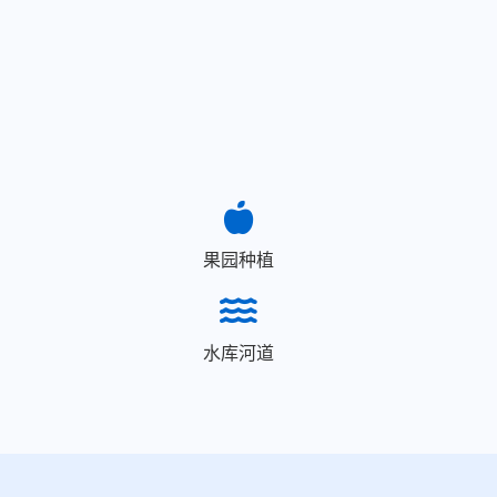
果园种植
水库河道