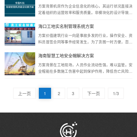
方案背景机房作为企业信息化的核心，其运行状况直接决
定着组织的运营效率和服务质量。非模块化的设计导致不
···
海口工地实名制管理系统方案
方案价值建筑行业一向是事故多发的行业，操作安全、资
料员冒签合同等事件经常发生，为了贪图一时方便，忽略
···
海南智慧工地安全帽解决方案
方案背景在工地现场，人员作业流动性强，难以监管。安
全帽能在多数施工伤害中起到保护作用，降低伤亡风险。
···
上一页
1
2
3
下一页
1/3