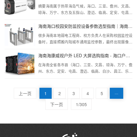
摘要海南属于热带海岛气候，海口、三亚、儋州、文昌、
琼海、万宁、东方及五指山、澄迈、临高、定安、屯昌、
···
海南海口校园安防监控设备参数选型指南｜海南各市县校园监控系统搭建方案
很多海南本地弱电工程商、校方负责人在采购校园监控设
备时，直接照搬内陆城市通用监控参数，最终出现摄像头
···
海南海康威视户外 LED 大屏选购指南 - 海口户外 LED 显示屏选型 - 海南亨盈科技
在海南全省各市县（海口、三亚、文昌、琼海、万宁、儋
州、东方、定安、屯昌、澄迈、临高、白沙、昌江、乐东
···
上一页
1
2
3
4
5
···
下一页
1/305