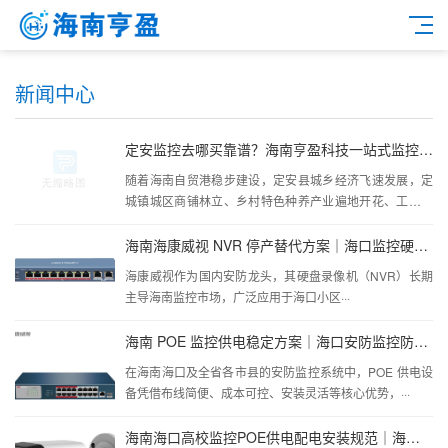
新闻中心
定安监控去哪买靠谱？海南亨盈科技一站式监控采购 + 上门安装
随着海南自贸港稳步建设，定安县城乡经济飞速发展，定
城镇城区商铺林立、乡村特色种养产业遍地开花、工业园
···
海南海康威视 NVR 停产替代方案｜海口监控硬盘录像机选型指南 - 海南亨盈科技
海康威视作为国内安防龙头，其硬盘录像机（NVR）长期
主导海南监控市场，广泛应用于海口小区···
海南 POE 监控供电稳定方案｜海口安防监控防断电全攻略 - 海南亨盈科技
在海南海口及全省各市县的安防监控系统中，POE 供电设
备凭借布线简便、成本可控、安装灵活等核心优势，···
海南海口高校监控POE供电配电安装规范｜海南各市县校园监控防断电长效运维方案